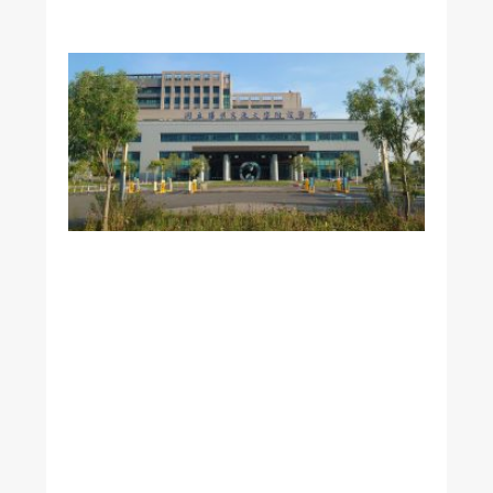
美
國
加
州
《
洛
杉
磯
時
報
》
專
訪
本
校
附
醫
黃
志