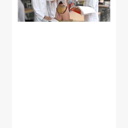
與
阿
茲
海
默
症
有
關
研
究
發
現
特
定
腸
道
菌
影
響
大