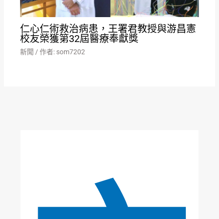
仁心仁術救治病患，王署君教授與游昌憲
校友榮獲第32屆醫療奉獻獎
新聞
/ 作者:
som7202