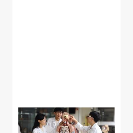
分
析
精
準
達
到
麻
醉
與
止
痛
的
完
美
平
衡
腸
道
細
菌