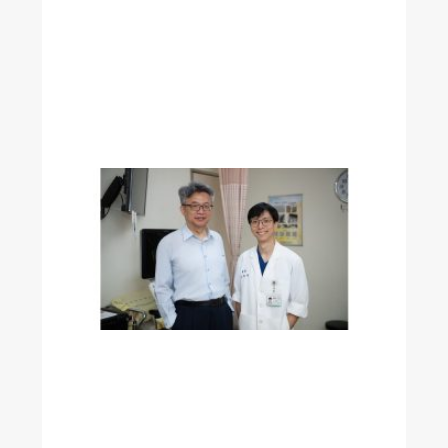
師
鐸
獎
肯
定
！
解
開
手
術
麻
醉
之
謎
透
過
腦
波
儀