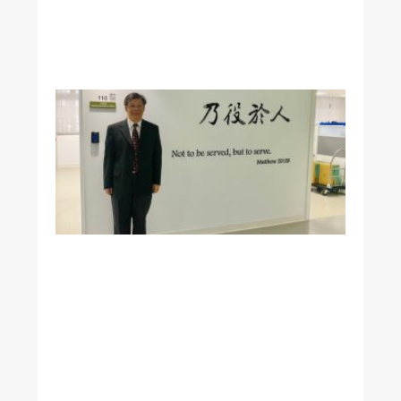
君
院
長
醫
學
系
凌
憬
峯
教
授
榮
獲
教
育
部
1
1
5
年