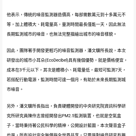
他表示，傳統的噪音監測器造價高，每部需數萬元到十多萬元不
等，加上體積大、耗電量高，量測時間最長僅能一天，因此無法
長期監測城市的噪音，也無法完整描繪出城市的噪音樣貌。
因此，團隊著手開發更輕巧的噪音監測器，潘文驥所長說，本次
研發出的城市小耳朵(EcoDecibel)具有幾個優勢，就是價格便宜，
成本在3千元以下，其次是體積小、耗電量低，最短可監測7天，
若搭配行動電源，監測時間可達一個月，有助於未來長期監測城
市噪音。
另外，潘文驥所長指出，負責硬體開發的中央研究院資訊科學研
究所研究員陳伶志曾經開發出PM2.5監測裝置，也就是空氣盒
子，當時秉持著公民科學的精神，公開設計藍圖，本次聲音盒子
也是，所有設計完全無償與全世界共享，只要是對噪音研究有興