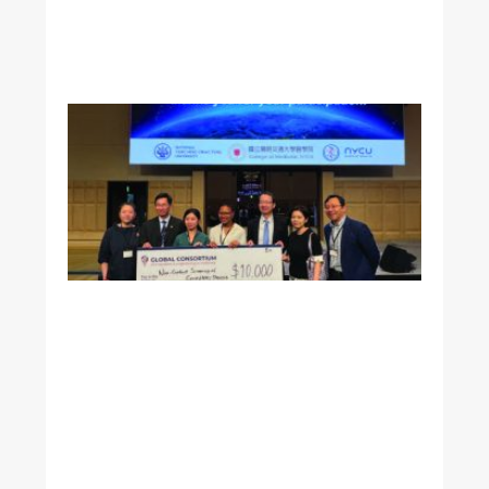
賢
院
長
美
國
加
州
《
洛
杉
磯
時
報
》
專
訪
本
院
王
署