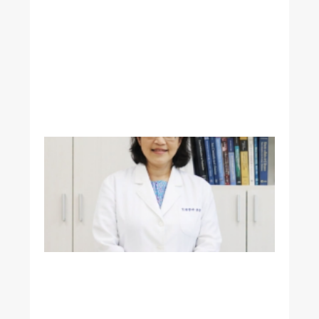
腦
類
澱
粉
蛋
白
沉
積
生
理
所
李
怡
萱
教
授
榮
獲
國
際