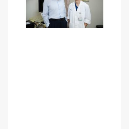
麻
醉
之
謎
透
過
腦
波
儀
分
析
精
準
達
到
麻
醉
與
止
痛
的