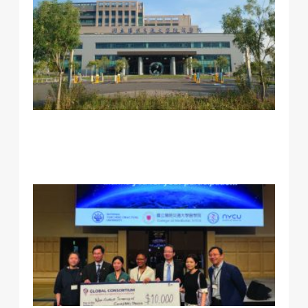
加
《
杉
時
報
專
本
附
黃
賢
長
美
加
《
杉
時
報
專
本
王