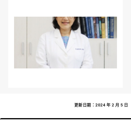
沉
生
怡
榮
生
聯
（I
202
Aca
Fe
際
更新日期：2024 年 2 月 5 日