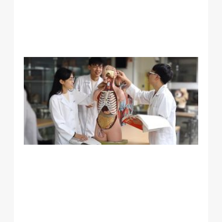
完
美
平
衡
腸
細
與
茲
默
有
研
發
特
腸
菌
響
腦
澱
蛋