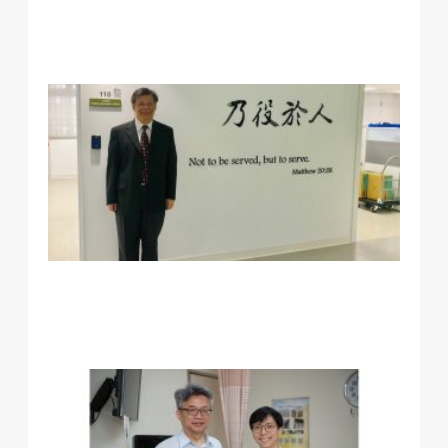
君
長
醫
系
憬
教
榮
教
部
115
年
鐸
肯
定
解
開
手
術