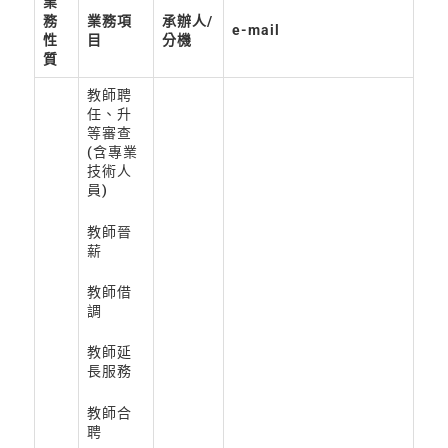
業
務
業務項
承辦人/
e-mail
性
目
分機
質
教師聘
任、升
等審查
(含專業
技術人
員)
教師晉
薪
教師借
調
教師延
長服務
教師合
聘