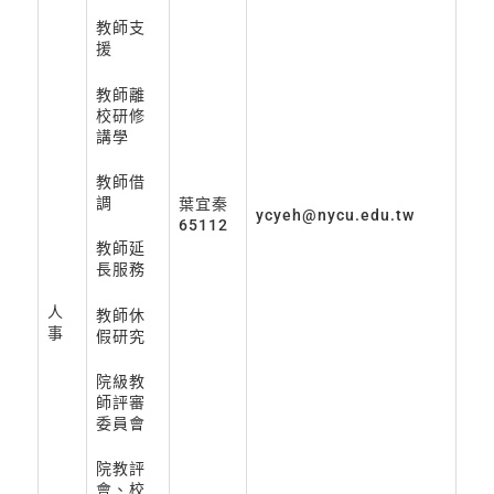
教師支
援
教師離
校研修
講學
教師借
調
葉宜秦
ycyeh@nycu.edu.tw
65112
教師延
長服務
人
教師休
事
假研究
院級教
師評審
委員會
院教評
會、校