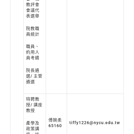
教評會
會議代
表選舉
院教職
員統計
職員、
約用人
員考績
院長遴
選/ 主管
遴選
特聘教
授/ 講座
教授
傅婉柔
tiffy1226@nycu.edu.tw
產學及
65160
政策講