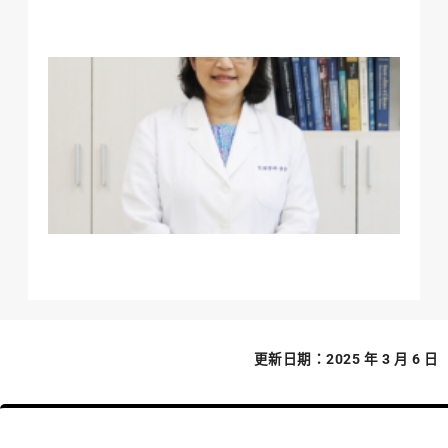
沉
生
怡
榮
生
聯
（I
202
Aca
Fe
際
更新日期：2025 年 3 月 6 日