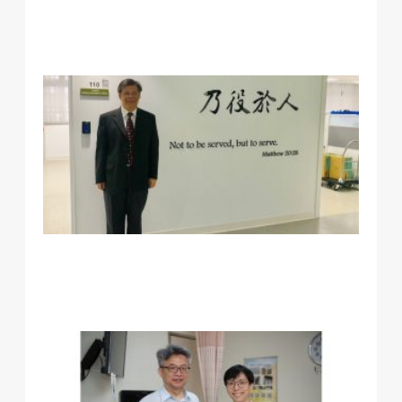
君
長
醫
系
憬
教
榮
教
部
115
年
鐸
肯
定
解
開
手
術