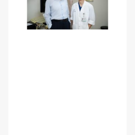
麻
醉
之
謎
透
過
腦
波
儀
分
析
精
準
達
到
麻
醉
與
止
痛
的