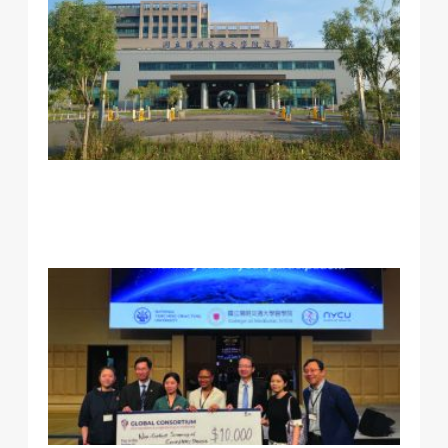
加
《
杉
時
報
專
本
附
黃
賢
長
美
加
《
杉
時
報
專
本
王