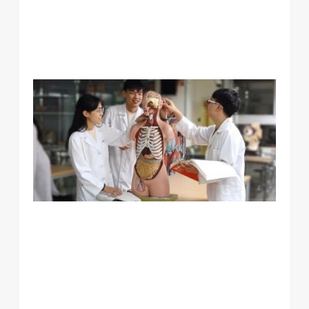
完
美
平
衡
腸
細
與
茲
默
有
研
發
特
腸
菌
響
腦
澱
蛋