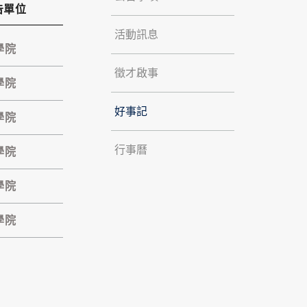
告單位
活動訊息
學院
徵才啟事
學院
好事記
學院
行事曆
學院
學院
學院