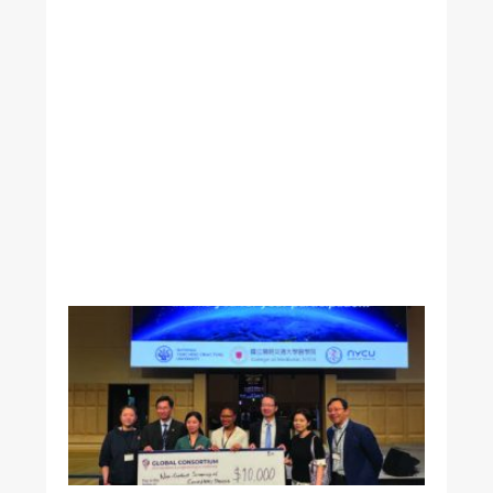
》
專
訪
本
校
附
醫
黃
志
賢
院
長
美
國
加
州
《
洛
杉
磯