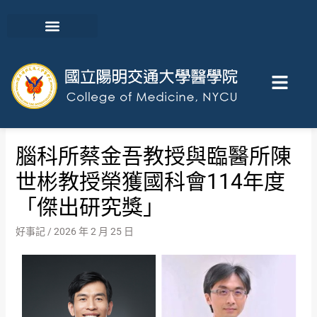
腦科所蔡金吾教授與臨醫所陳
世彬教授榮獲國科會114年度
「傑出研究獎」
好事記
/
2026 年 2 月 25 日