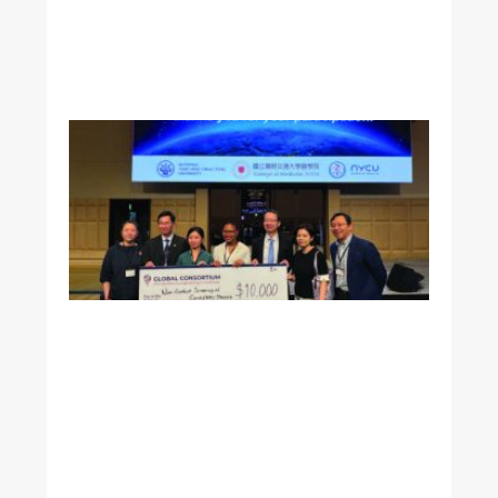
志
賢
院
長
美
國
加
州
《
洛
杉
磯
時
報
》
專
訪
本
院
王