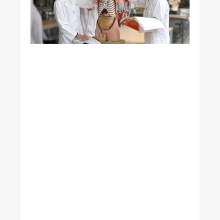
與
阿
茲
海
默
症
有
關
研
究
發
現
特
定
腸
道
菌
影
響
大