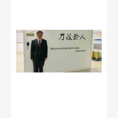
署
君
院
長
醫
學
系
凌
憬
峯
教
授
榮
獲
教
育
部
1
1
5