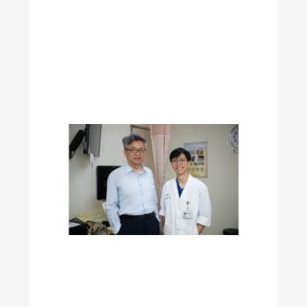
年
師
鐸
獎
肯
定
！
解
開
手
術
麻
醉
之
謎
透
過
腦
波
儀