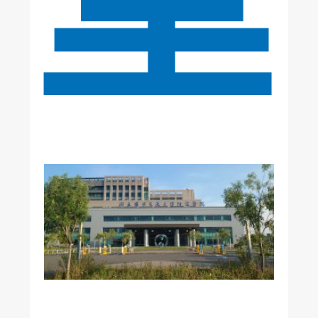
美
國
加
州
《
洛
杉
磯
時
報