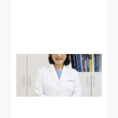
腦
類
澱
粉
蛋
白
沉
積
生
理
所
李
怡
萱
教
授
榮
獲
國
際