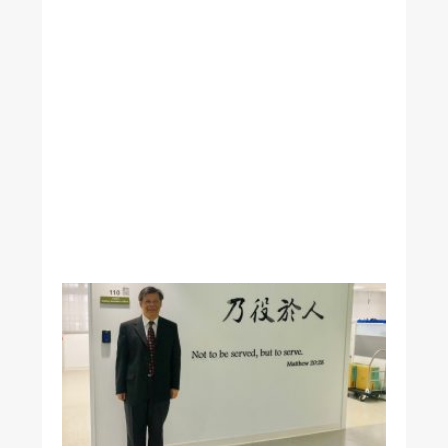
時
報
》
專
訪
本
院
王
署
君
院
長
醫
學
系
凌
憬
峯
教
授