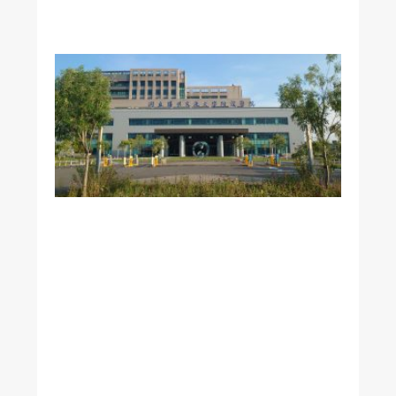
美
國
加
州
《
洛
杉
磯
時
報
》
專
訪
本
校
附
醫
黃