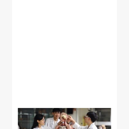
分
析
精
準
達
到
麻
醉
與
止
痛
的
完
美
平
衡
腸
道
細
菌