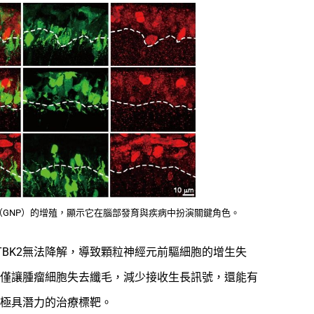
胞（GNP）的增殖，顯示它在腦部發育與疾病中扮演關鍵角色。
BK2無法降解，導致顆粒神經元前驅細胞的增生失
2不僅讓腫瘤細胞失去纖毛，減少接收生長訊號，還能有
個極具潛力的治療標靶。