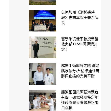
美國加州《洛杉磯時
報》專訪本院王署君院
長
醫學系凌憬峯教授榮獲
教育部115年師鐸獎肯
定！
解開手術麻醉之謎 透過
腦波儀分析 精準達到麻
醉與止痛的完美平衡
腸道細菌與阿茲海默症
有關 研究發現特定腸
道菌影響大腦類澱粉蛋
白沉積