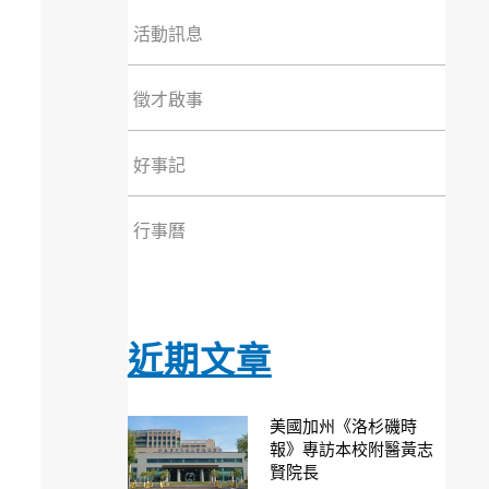
活動訊息
徵才啟事
好事記
行事曆
近期文章
美國加州《洛杉磯時
報》專訪本校附醫黃志
賢院長