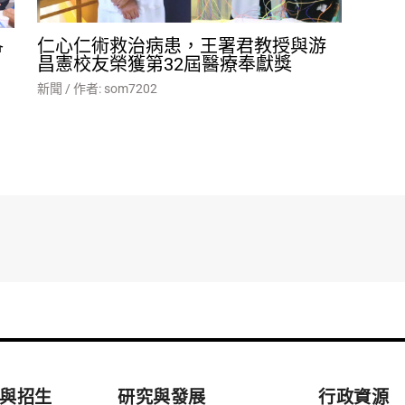
仁心仁術救治病患，王署君教授與游
會
昌憲校友榮獲第32屆醫療奉獻獎
新聞
/ 作者:
som7202
與招生
研究與發展
行政資源