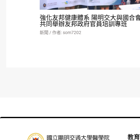
強化友邦健康體系 陽明交大與國合
共同舉辦友邦政府官員培訓專班
新聞
/ 作者:
som7202
教育