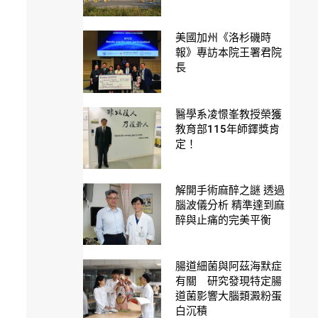
美國加州《洛杉磯時
報》專訪本院王署君院
長
醫學系凌憬峯教授榮獲
教育部115年師鐸獎肯
定！
解開手術麻醉之謎 透過
腦波儀分析 精準達到麻
醉與止痛的完美平衡
腸道細菌與阿茲海默症
有關 研究發現特定腸
道菌影響大腦類澱粉蛋
白沉積