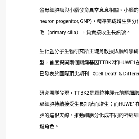
髓母細胞瘤與小腦發育異常息息相關。小腦的發育
neuron progenitor, GNP)，精
毛（primary cilia），負責接收生長訊號。
生化暨分子生物研究所王琬菁教授與腦科學研
型，首度揭開兩個關鍵基因TTBK2和HUW
已發表於國際頂尖期刊 《Cell Death & Differen
研究團隊發現，TTBK2是顆粒神經元前驅
驅細胞持續接受生長訊號而增生；而HUWE1
胞的這根天線，推動細胞分化成不同的神經細
鍵角色。