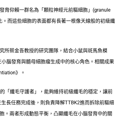
仰賴一群名為「顆粒神經元前驅細胞」(granule
準完成增生與分化。而這些細胞的表面都有長著一根像天線般的初級纖
究所蔡金吾教授的研究團隊，結合小鼠與斑馬魚模
E1在小腦發育與髓母細胞瘤生成中的核心角色。相關成果
tiation》。
細胞的「纖毛守護者」，能夠維持初級纖毛的穩定，讓前
在生長任務完成後，則負責降解TTBK2進而拆除前驅細
胞。兩者形成動態平衡，凸顯纖毛在小腦發育中的關