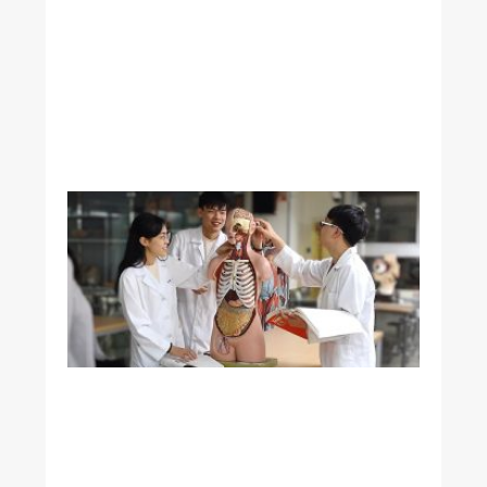
止
痛
的
完
美
平
衡
腸
道
細
菌
與
阿
茲
海
默
症
有
關