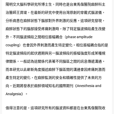
陽明交大腦科學研究所博士生，同時也是台東馬偕醫院麻醉科主
治醫師王資竣，在最新的研究中使用台灣原創的穿戴式腦波儀，
分析病患在麻醉狀態下腦部對外界刺激的反應。這項研究發現，
麻醉狀態下的腦部接受疼痛刺激時，除了特定腦波頻段產生改變
外，不同腦波頻段之間相位振幅耦合（phase amplitude
coupling）也會因外界刺激而產生特定變化。相位振幅耦合指的是
特定腦波頻段的起伏週期與另一腦波頻段的振幅強度形成某種規
律關係，一般認為這關係代表著不同腦區之間的訊息傳遞溝通。
而本研究以此嶄新角度描述麻醉下腦區間的溝通會因疼痛刺激而
產生特定的變化，在麻醉監測的安全和精確性提供了未來的方
向。近期將發表於麻醉領域知名的國際期刊《Anesthesia and
Analgesia》。
值得注意的是，這項研究所有的腦波資料都是在台東馬偕醫院收