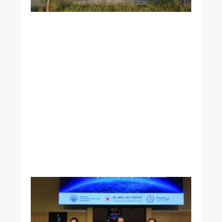
磯
時
報
》
專
訪
本
校
附
醫
黃
志
賢
院
長
美
國
加
州