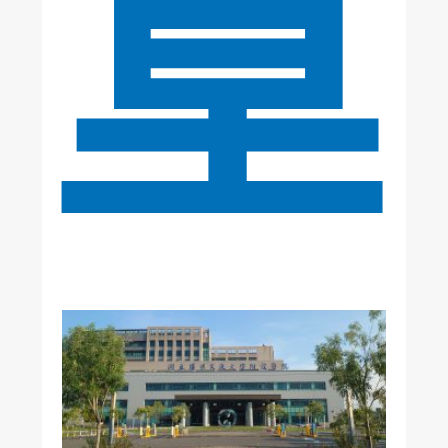
章
美
國
加
州
《
洛
杉