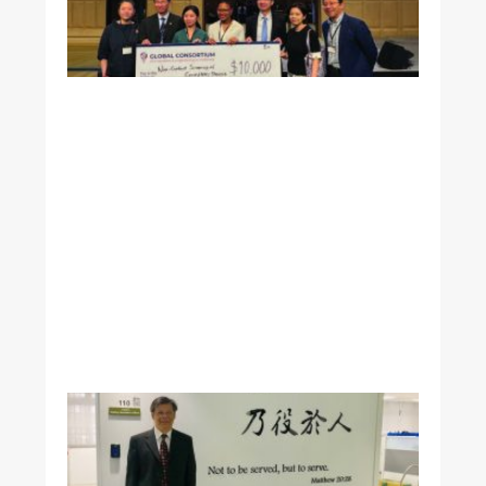
《
洛
杉
磯
時
報
》
專
訪
本
院
王
署
君
院
長
醫
學
系
凌