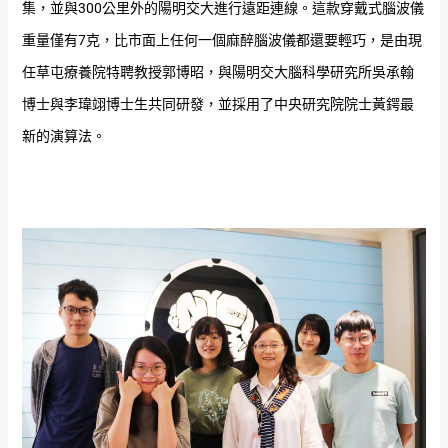
集，並與300公里外的陽明交大進行遠距連線。這款穿戴式腦波儀
重量僅有7克，比市面上任何一個麻醉腦波儀都還要輕巧，是由現
任草屯療養院特聘教授郭博昭，與陽明交大腦科學研究所吳承翰
博士與李瑋翊博士生共同研發，並採用了中央研究院院士黃鍔最
新的演算法。