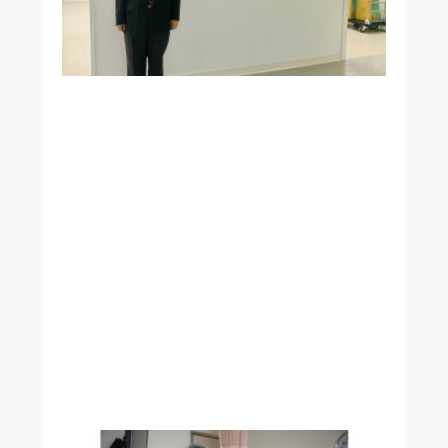
憬
峯
教
授
榮
獲
教
育
部
1
1
5
年
師
鐸
獎
肯
定
！
解