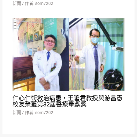
新聞
/ 作者:
som7202
仁心仁術救治病患，王署君教授與游昌憲
校友榮獲第32屆醫療奉獻獎
新聞
/ 作者:
som7202