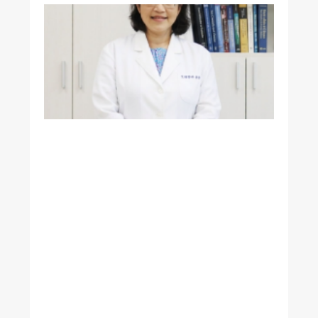
生
理
所
李
怡
萱
教
授
榮
獲
國
際
生
理
科
學
聯
合
會
（
IU