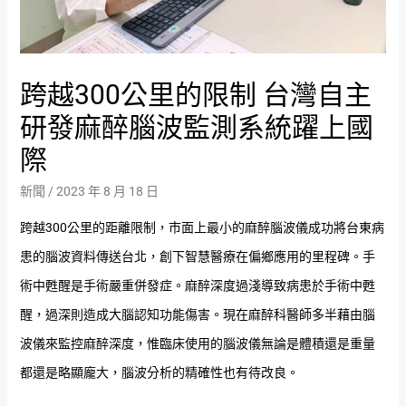
跨越300公里的限制 台灣自主
研發麻醉腦波監測系統躍上國
際
新聞
/
2023 年 8 月 18 日
跨越300公里的距離限制，市面上最小的麻醉腦波儀成功將台東病
患的腦波資料傳送台北，創下智慧醫療在偏鄉應用的里程碑。手
術中甦醒是手術嚴重併發症。麻醉深度過淺導致病患於手術中甦
醒，過深則造成大腦認知功能傷害。現在麻醉科醫師多半藉由腦
波儀來監控麻醉深度，惟臨床使用的腦波儀無論是體積還是重量
都還是略顯龐大，腦波分析的精確性也有待改良。