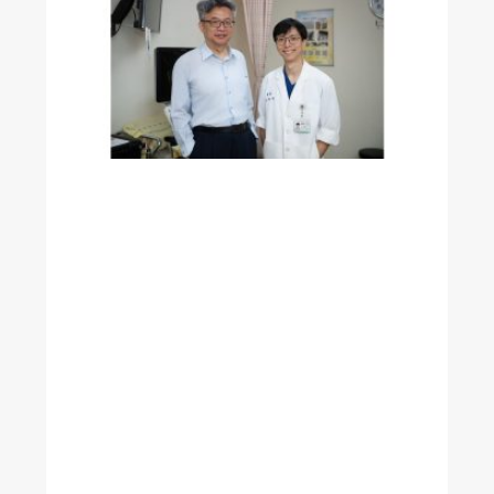
開
手
術
麻
醉
之
謎
透
過
腦
波
儀
分
析
精
準
達
到
麻
醉
與