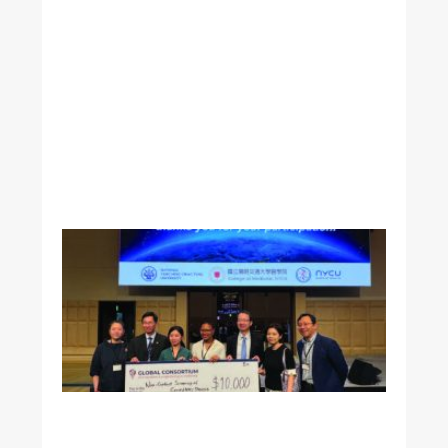
本
校
附
醫
黃
志
賢
院
長
美
國
加
州
《
洛
杉
磯
時
報