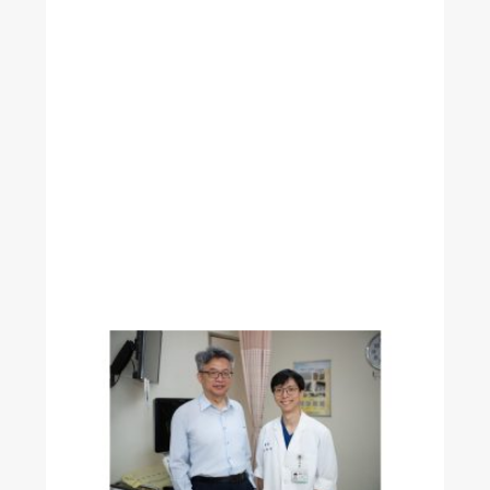
教
育
部
1
1
5
年
師
鐸
獎
肯
定
！
解
開
手
術
麻
醉
之