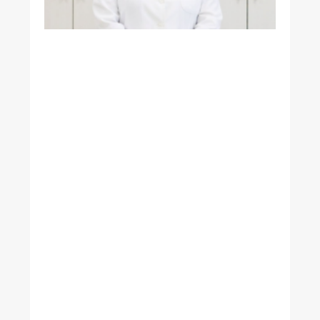
教
授
榮
獲
國
際
生
理
科
學
聯
合
會
（
IU
P
S
）
2
0
2