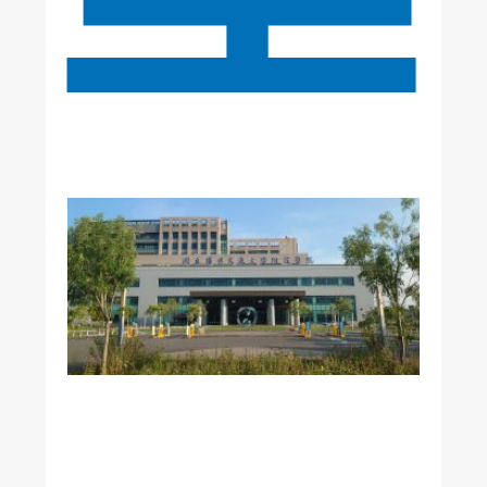
美
國
加
州
《
洛
杉
磯
時
報
》
專
訪