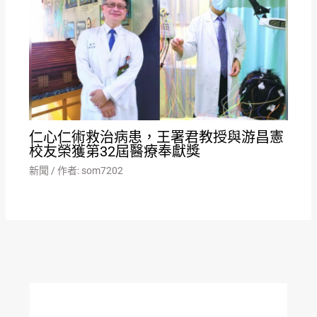
仁心仁術救治病患，王署君教授與游昌憲
校友榮獲第32屆醫療奉獻獎
新聞
/ 作者:
som7202