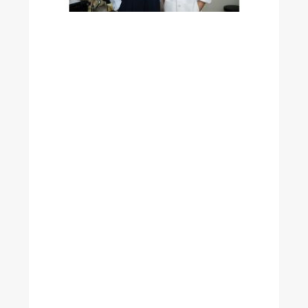
謎
透
過
腦
波
儀
分
析
精
準
達
到
麻
醉
與
止
痛
的
完
美
平