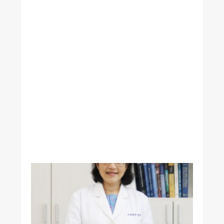
腸
道
菌
影
響
大
腦
類
澱
粉
蛋
白
沉
積
生
理
所
李
怡
萱