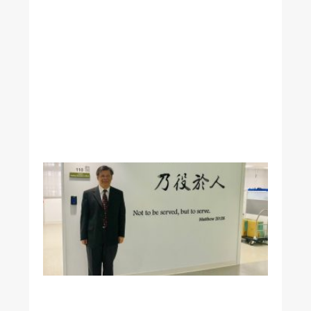
》
專
訪
本
院
王
署
君
院
長
醫
學
系
凌
憬
峯
教
授
榮
獲