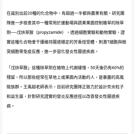
在識別出前20種的化合物中，有超過一半都與農業有關。研究團
隊進一步檢查其中一種常用於運動場與蔬果果園控制雜草的除草
劑──戊炔草胺（propyzamide），透過細胞實驗和動物實驗，證
實這種化合物會干擾維持腸道穩定的芳香烴受體，刺激T細胞與樹
突細胞等免疫反應，進一步惡化發炎性腸道疾病。
「戊炔草胺」這種除草劑在植物上代謝緩慢，50天後仍有60%的
殘留，所以那些經常在草地上或果園內活動的人，是暴露的高風
險族群。王禹超老師表示，目前研究團隊正致力於設計奈米粒子
和益生菌，針對研究證實的發炎反應途徑以改善發炎性腸道疾
病。