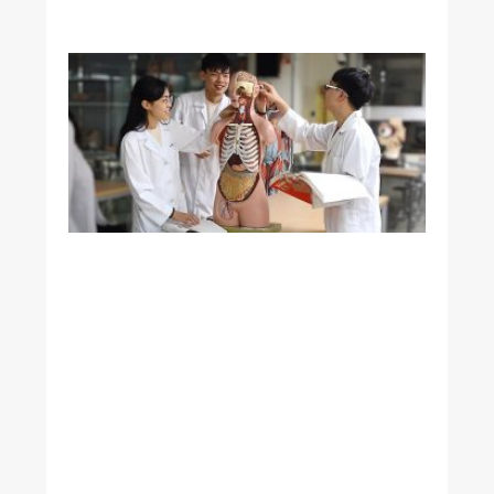
衡
腸
道
細
菌
與
阿
茲
海
默
症
有
關
研
究
發
現
特
定