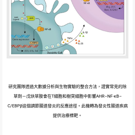
研究團隊透過大數據分析與生物實驗的整合方法，證實常見的除
草劑－戊炔草胺會在T細胞和樹突細胞中影響AHR–NF-κB–
C/EBPβ這個調節腸道發炎的反應途徑。此機轉為發炎性腸道疾病
提供治療標靶。